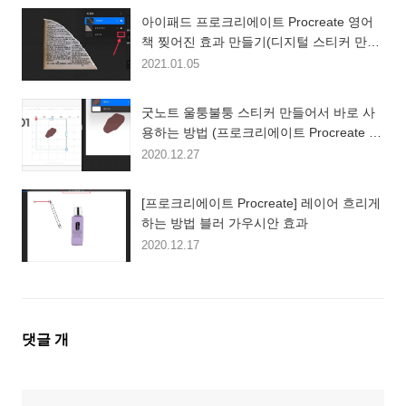
아이패드 프로크리에이트 Procreate 영어
책 찢어진 효과 만들기(디지털 스티커 만들
기)
2021.01.05
굿노트 울퉁불퉁 스티커 만들어서 바로 사
용하는 방법 (프로크리에이트 Procreate 기
초강좌)
2020.12.27
[프로크리에이트 Procreate] 레이어 흐리게
하는 방법 블러 가우시안 효과
2020.12.17
댓
댓글
개
글
영