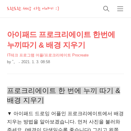
도란도란 세상 사는 이야기 :)
검
메
색
뉴
상
본
아이패드 프로크리에이트 한번에
문
세
누끼따기 & 배경 지우기
제
컨
목
IT테크 프로그램 어플/프로크리에이트 Procreate
텐
by
˚。
2021. 1. 3. 08:58
츠
본
문
프로크리에이트 한 번에 누끼 따기 &
배경 지우기
▼ 아이패드 드로잉 어플인 프로크리에이트에서 배경
지우는 방법을 알아보겠습니다. 먼저 사진을 불러와
주세요. (배경이 단색일수록 좋습니다) 그리고 왼쪽