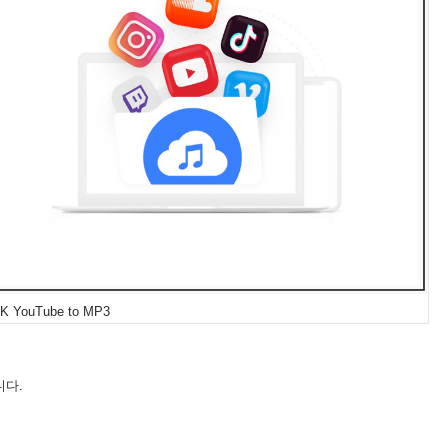
K YouTube to MP3
니다.