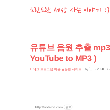
도란도란 세상 사는 이야기 :)
상
본
유튜브 음원 추출 mp3
문
세
YouTube to MP3 )
제
컨
목
텐
IT테크 프로그램 어플/유용한 사이트
by
˚。
2020. 3. 
츠
본
문
http://notelcd.com
광고