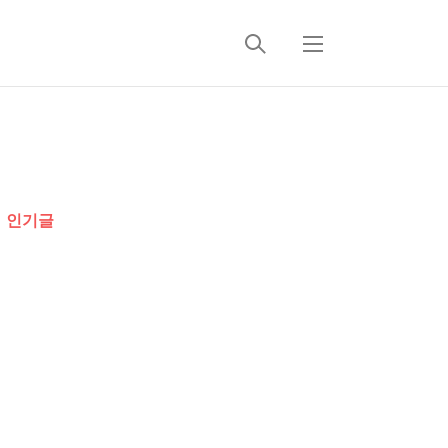
검
메
색
뉴
추
가
인기글
정
보