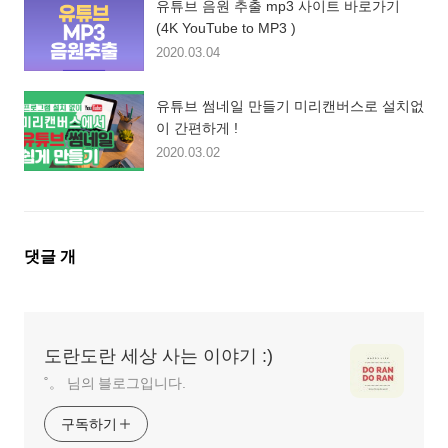
유튜브 음원 추출 mp3 사이트 바로가기
(4K YouTube to MP3 )
2020.03.04
유튜브 썸네일 만들기 미리캔버스로 설치없
이 간편하게 !
2020.03.02
댓
댓글
개
글
영
역
도란도란 세상 사는 이야기 :)
˚。 님의 블로그입니다.
구독하기