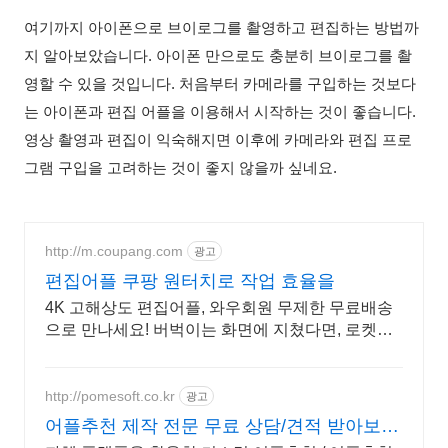
여기까지
아이폰으로
브이로그를
촬영하고
편집하는
방법까
지
알아보았습니다
.
아이폰
만으로도
충분히
브이로그를
촬
영할
수
있을
것입니다
.
처음부터
카메라를
구입하는
것보다
는
아이폰과
편집
어플을
이용해서
시작하는
것이
좋습니다
.
영상
촬영과
편집이
익숙해지면
이후에
카메라와
편집
프로
그램
구입을
고려하는
것이
좋지
않을까
싶네요
.
http://m.coupang.com
광고
편집어플 쿠팡 원터치로 작업 효율을
4K 고해상도 편집어플, 와우회원 무제한 무료배송
으로 만나세요! 버벅이는 화면에 지쳤다면, 로켓배
송으로 지연 없는 영상을 경험하세요.
http://pomesoft.co.kr
광고
어플추천 제작 전문 무료 상담/견적 받아보세