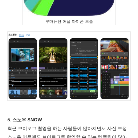
루마퓨전 어플 아이콘 모습
5. 스노우 SNOW
최근
브이로그
촬영을
하는
사람들이
많아지면서
사진 보정
스노우
어플에도
브이로그를
촬영할
수
있는
템플릿이
많아