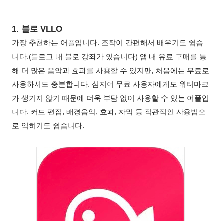
1. 블로 VLLO
가장
추천하는
어플입니다
. 조작이 간편해서
배우기도
쉽습
니다
.(블로그 내 블로 강좌가 있습니다)
앱
내
유료
구매를
통
해
더
많은
음악과
효과를
사용할
수
있지만
,
처음에는
무료로
사용하셔도
충분합니다
.
심지어
무료
사용자에게도
워터마크
가
생기지
않기
때문에
더욱
부담
없이
사용할
수
있는
어플입
니다
.
커트
편집
,
배경음악
,
효과
,
자막
등
직관적인
사용법으
로
익히기도
쉽습니다
.