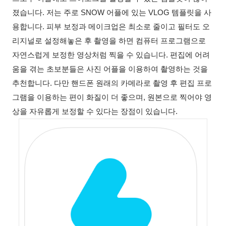
졌습니다
.
저는
주로
SNOW
어플에
있는
VLOG
템플릿을
사
용합니다
.
피부
보정과
메이크업은
최소로
줄이고
필터도
오
리지널로
설정해놓은
후
촬영을
하면
컴퓨터
프로그램으로
자연스럽게
보정한
영상처럼
찍을
수
있습니다
.
편집에
어려
움을
겪는
초보분들은
사진
어플을
이용하여
촬영하는
것을
추천합니다
.
다만
핸드폰
원래의
카메라로
촬영
후
편집
프로
그램을
이용하는
편이
화질이
더
좋으며
,
원본으로
찍어야
영
상을
자유롭게
보정할
수
있다는
장점이
있습니다
.