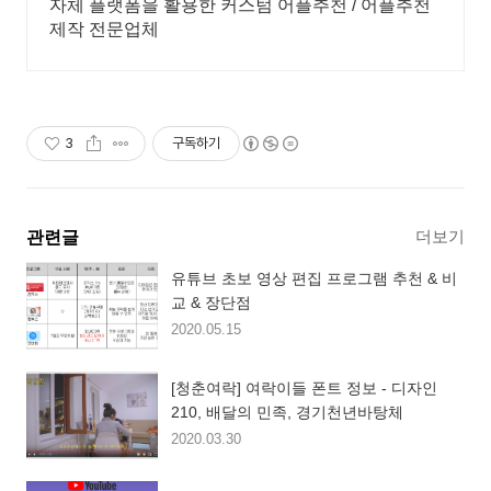
요.
자체 플랫폼을 활용한 커스텀 어플추천 / 어플추천
제작 전문업체
3
구독하기
더보기
관련글
유튜브 초보 영상 편집 프로그램 추천 & 비
교 & 장단점
2020.05.15
[청춘여락] 여락이들 폰트 정보 - 디자인
210, 배달의 민족, 경기천년바탕체
2020.03.30