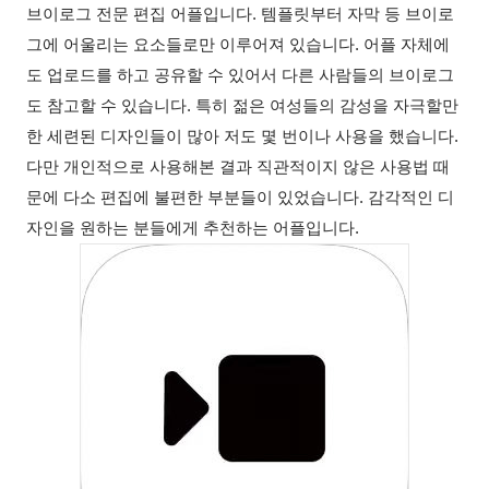
브이로그
전문
편집
어플입니다
.
템플릿부터
자막
등
브이로
그에
어울리는
요소들로만
이루어져
있습니다
.
어플
자체에
도
업로드를
하고
공유할
수
있어서
다른
사람들의
브이로그
도
참고할
수
있습니다
.
특히
젊은
여성들의
감성을
자극할만
한
세련된
디자인들이
많아
저도
몇
번이나
사용을
했습니다
.
다만
개인적으로
사용해본
결과
직관적이지
않은
사용법
때
문에
다소
편집에
불편한
부분들이
있었습니다
.
감각적인
디
자인을
원하는
분들에게
추천하는
어플입니다
.