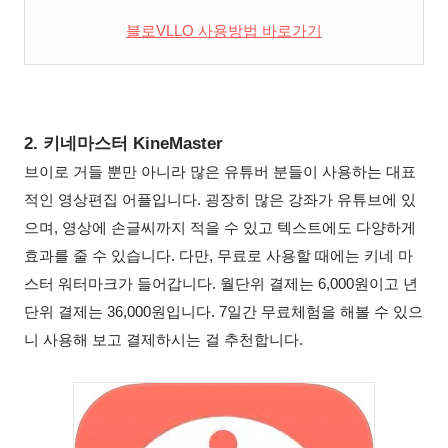
블로VLLO 사용방법 바로가기
2. 키네마스터 KineMaster
브이로
거들
뿐만
아니라
많은
유튜버
분들이
사용하는
대표
적인
영상편집
어플입니다
.
굉장히
많은
강좌가
유튜브에
있
으며
,
영상에
손글씨까지
적을
수
있고
텍스트에도
다양하게
효과를
줄
수
있습니다
.
다만
,
무료로
사용할
때에는
키네
마
스터
워터마크가
들어갑니다
. 월단위
결제는
6,000
원이고
년
단위
결제는
36,000
원입니다
. 7
일간
무료체험을
해볼
수
있으
니
사용해
보고
결제하시는
걸
추천합니다
.