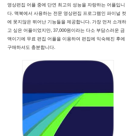
영상편집
어플
중에
단연
최고의
성능을
자랑하는
어플입니
다
.
맥북에서
사용하는
전문
영상편집
프로그램인
파이널
컷
에
못지않은
뛰어난
기능들을
제공합니다
.
가장
먼저
소개하
고
싶은
어플이었지만
, 37,000
원이라는
다소
부담스러운
금
액이기에
무료
편집
어플을
이용하여
편집에
익숙해진
후에
구매하셔도
충분합니다
.