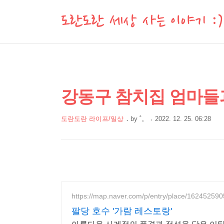
도란도란 세상 사는 이야기 :)
상
본
강동구 참치집 엄마들
문
세
제
컨
도란도란 라이프/일상
by
˚。
2022. 12. 25. 06:28
목
본
텐
문
츠
https://map.naver.com/p/entry/place/162452590
팔당 호수 '가람 레스토랑'