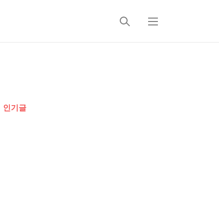
검
메
색
뉴
추
가
인기글
정
보