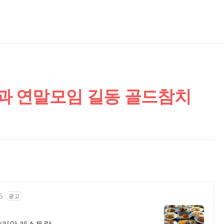
과 연말모임 길동 골드참치
5
광고