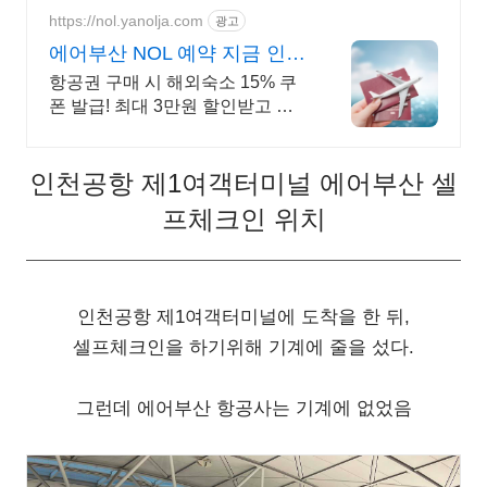
https://nol.yanolja.com
광고
에어부산 NOL 예약 지금 인기
해외노선 특가
항공권 구매 시 해외숙소 15% 쿠
폰 발급! 최대 3만원 할인받고 예
약! 에어부산
인천공항 제1여객터미널 에어부산 셀
프체크인 위치
인천공항 제1여객터미널에 도착을 한 뒤,
셀프체크인을 하기위해 기계에 줄을 섰다.
그런데 에어부산 항공사는 기계에 없었음