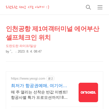
도란도란 세상 사는 이야기 :)
검
메
색
뉴
상
본
인천공항 제1여객터미널 에어부산
문
세
셀프체크인 위치
제
컨
목
도란도란 라이프/일상
텐
by
˚。
2023. 8. 4. 08:47
츠
본
문
https://www.yeogi.com
광고
최저가 항공권예매, 여기어때
매 주 선착순 항공권 반값!
매 주 열리는 선착순 반값 이벤트!
항공사별 특가 프로모션까지! 8월
해외 항공권 3만원 즉시 할인! 놓
치지 말고 미리 여행 준비하세요!