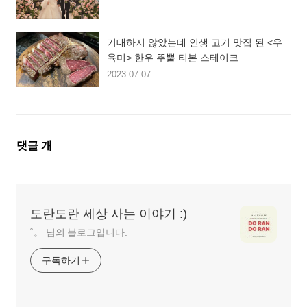
기대하지 않았는데 인생 고기 맛집 된 <우
육미> 한우 뚜뿔 티본 스테이크
2023.07.07
댓
댓글
개
글
영
역
도란도란 세상 사는 이야기 :)
˚。 님의 블로그입니다.
구독하기