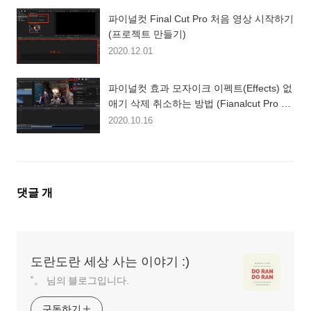
파이널컷 Final Cut Pro 처음 영상 시작하기
(프로젝트 만들기)
2020.12.01
파이널컷 효과 모자이크 이펙트(Effects) 없
애기 삭제 취소하는 방법 (Fianalcut Pro X /
파이널컷 기초 강좌)
2020.10.16
댓
댓글
개
글
영
역
도란도란 세상 사는 이야기 :)
˚。 님의 블로그입니다.
구독하기