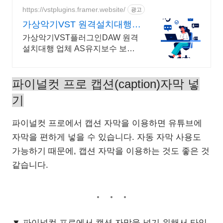
https://vstplugins.framer.website/
광고
가상악기VST 원격설치대행
가상악기플러그인 원격설치
가상악기VST플러그인DAW 원격
대행
설치대행 업체 AS유지보수 보
장/24시간 상담 가상악기VST플러
그인DAW 원격설치대행 전문업
체/AS 유지보수 보장/24시간 상담
파이널컷 프로 캡션(caption)자막 넣
기
파이널컷 프로에서 캡션 자막을 이용하면 유튜브에
자막을 편하게 넣을 수 있습니다. 자동 자막 사용도
가능하기 때문에, 캡션 자막을 이용하는 것도 좋은 것
같습니다.
▼ 파이널컷 프로에서 캡션 자막을 넣기 위해서 타임