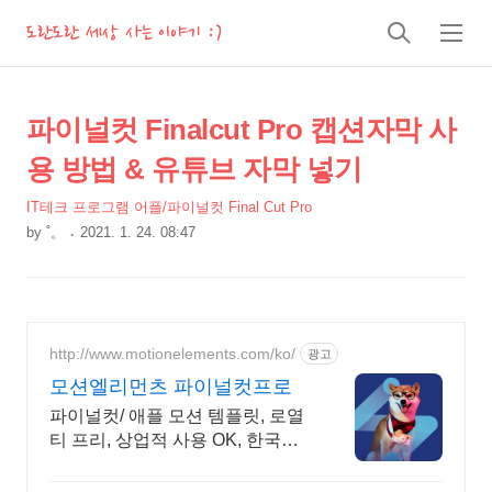
도란도란 세상 사는 이야기 :)
검
메
색
뉴
상
본
파이널컷 Finalcut Pro 캡션자막 사
문
세
용 방법 & 유튜브 자막 넣기
제
컨
목
IT테크 프로그램 어플/파이널컷 Final Cut Pro
텐
by
˚。
2021. 1. 24. 08:47
츠
본
문
http://www.motionelements.com/ko/
광고
모션엘리먼츠 파이널컷프로
파이널컷/ 애플 모션 템플릿, 로열
티 프리, 상업적 사용 OK, 한국어
서비스