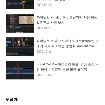
2021.04.20
파이널컷 Finalcut Pro 캡션자막 사용 방법
& 유튜브 자막 넣기
2021.01.24
파이널컷 효과 모자이크 이펙트(Effects) 없
애기 삭제 취소하는 방법 (Fianalcut Pro X /
파이널컷 기초 강좌)
2020.10.16
[Final Cut Pro 파이널컷 프로] 영상 중간 구
간 원하는 부분만 음량 볼륨 줄이기
2020.10.04
댓
댓글
개