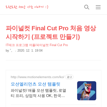
도란도란 세상 사는 이야기 :)
검
메
색
뉴
상
본
파이널컷 Final Cut Pro 처음 영상
문
세
시작하기 (프로젝트 만들기)
제
컨
목
IT테크 프로그램 어플/파이널컷 Final Cut Pro
텐
by
˚。
2020. 12. 1. 19:04
츠
본
문
http://www.motionelements.com/ko/
광고
모션엘리먼츠 모션 템플릿
파이널컷/ 애플 모션 템플릿, 로열
티 프리, 상업적 사용 OK, 한국어
서비스