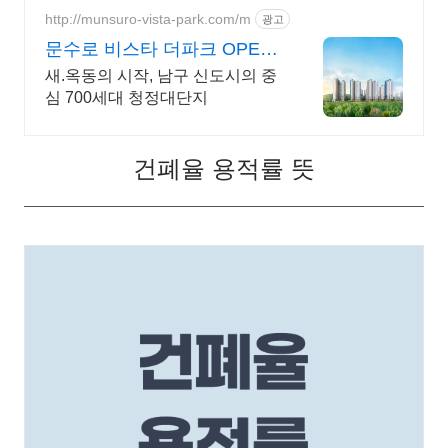
http://munsuro-vista-park.com/m
광고
문수로 비스타 더파크 OPEN
예정
새.옥동의 시작, 남구 신도시의 중
심 700세대 청정대단지
건폐율 용적률 뜻