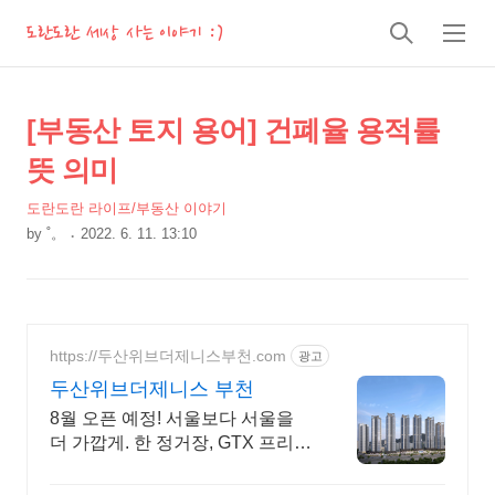
도란도란 세상 사는 이야기 :)
검
메
색
뉴
상
본
[부동산 토지 용어] 건폐율 용적률
문
세
뜻 의미
제
컨
목
도란도란 라이프/부동산 이야기
텐
by
˚。
2022. 6. 11. 13:10
츠
본
문
https://두산위브더제니스부천.com
광고
두산위브더제니스 부천
8월 오픈 예정! 서울보다 서울을
더 가깝게. 한 정거장, GTX 프리미
엄