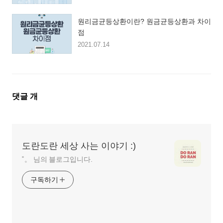
원리금균등상환이란? 원금균등상환과 차이
점
2021.07.14
댓
댓글
개
글
영
역
도란도란 세상 사는 이야기 :)
˚。 님의 블로그입니다.
구독하기