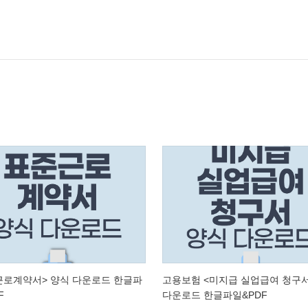
근로계약서> 양식 다운로드 한글파
고용보험 <미지급 실업급여 청구서
F
다운로드 한글파일&PDF