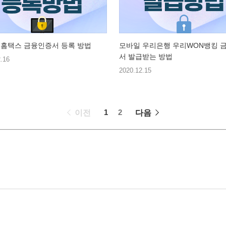
 홈택스 금융인증서 등록 방법
모바일 우리은행 우리WON뱅킹 
서 발급받는 방법
.16
2020.12.15
페
1
2
이전
다음
이
징