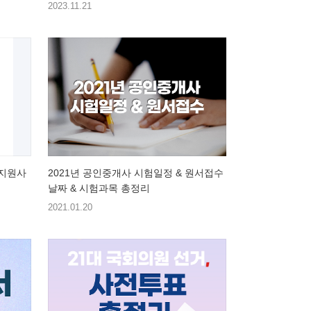
이하인경..
2023.11.21
지원사
2021년 공인중개사 시험일정 & 원서접수
날짜 & 시험과목 총정리
2021.01.20